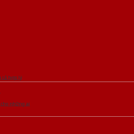
ý
 cho những ai