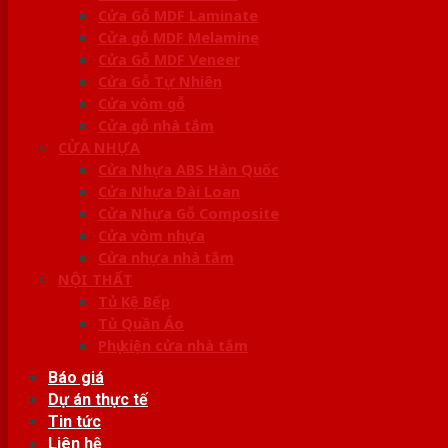
Cửa Gỗ MDF Laminate
Cửa gỗ MDF Melamine
Cửa Gỗ MDF Veneer
Cửa Gỗ Tự Nhiên
Cửa vòm gỗ
Cửa gỗ nhà tắm
CỬA NHỰA
Cửa Nhựa ABS Hàn Quốc
Cửa Nhựa Đài Loan
Cửa Nhựa Gỗ Composite
Cửa vòm nhựa
Cửa nhựa nhà tắm
NỘI THẤT
Tủ Kệ Bếp
Tủ Quần Áo
Phụ kiện cửa nhà tắm
Báo giá
Dự án thực tế
Tin tức
Liên hệ