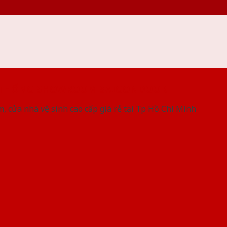
 THỐNG SHOWROOM SAIGONDOOR
, cửa nhà vệ sinh cao cấp giá rẻ tại Tp Hồ Chí Minh