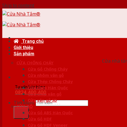
Skip to content
Trang chủ
Giới thiệu
HỆ
Sản phẩm
Cửa nhà tắm
CỬA CHỐNG CHÁY
Cửa Gỗ Chống Cháy
Cửa nhôm vân gỗ
Cửa Thép Chống Cháy
Tư vấn bán hàng
Cửa thép Hàn Quốc
0824.400.400
Cửa thép vân gỗ
Cửa vân gỗ 5D
Tìm kiếm:
CỬA GỖ
Cửa Gỗ ABS Hàn Quốc
Cửa Gỗ HDF
Cửa Gỗ HDF Veneer