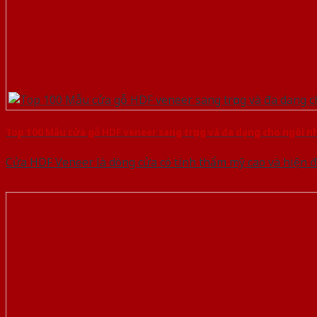
Top 100 Mẫu cửa gỗ HDF veneer sang trọng và đa dạng cho ngôi n
Cửa HDF Veneer là dòng cửa có tính thẩm mỹ cao và hiện đ