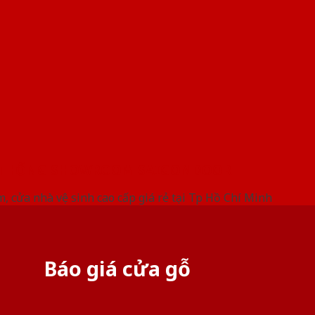
 THỐNG SHOWROOM SAIGONDOOR
, cửa nhà vệ sinh cao cấp giá rẻ tại Tp Hồ Chí Minh
Báo giá cửa gỗ