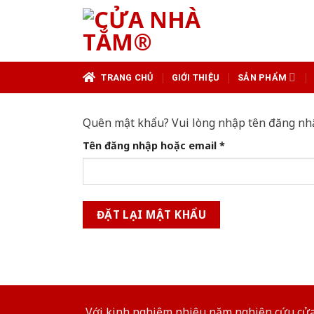
Skip
to
content
TRANG CHỦ
GIỚI THIỆU
SẢN PHẨM
Quên mật khẩu? Vui lòng nhập tên đăng nhập
Bắt
Tên đăng nhập hoặc email
*
buộc
ĐẶT LẠI MẬT KHẨU
Với kinh nghiệm nhiêu năm nghiên cứu cửa 