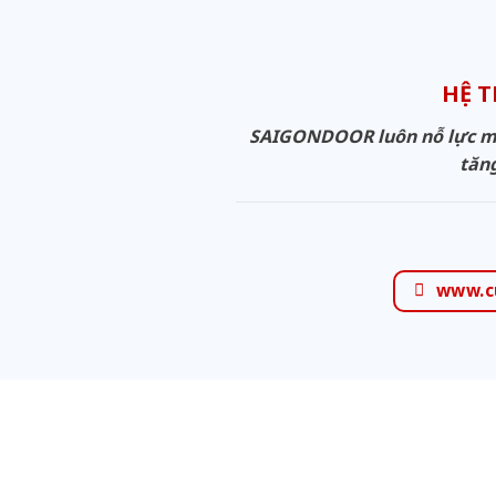
HỆ 
SAIGONDOOR luôn nỗ lực man
tăng
www.c