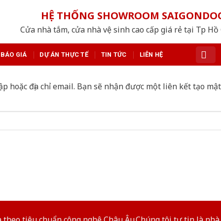
HỆ THỐNG SHOWROOM SAIGONDO
Cửa nhà tắm, cửa nhà vệ sinh cao cấp giá rẻ tại Tp Hồ
BÁO GIÁ
DỰ ÁN THỰC TẾ
TIN TỨC
LIÊN HỆ
 hoặc địa chỉ email. Bạn sẽ nhận được một liên kết tạo mậ
theo tiêu chuẩn công nghệ Châu Âu.Chúng tôi tự tin là nhà 