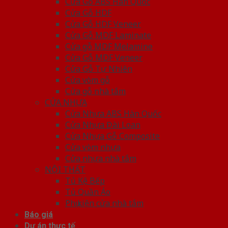
Cửa Gỗ ABS Hàn Quốc
Cửa Gỗ HDF
Cửa Gỗ HDF Veneer
Cửa Gỗ MDF Laminate
Cửa gỗ MDF Melamine
Cửa Gỗ MDF Veneer
Cửa Gỗ Tự Nhiên
Cửa vòm gỗ
Cửa gỗ nhà tắm
CỬA NHỰA
Cửa Nhựa ABS Hàn Quốc
Cửa Nhựa Đài Loan
Cửa Nhựa Gỗ Composite
Cửa vòm nhựa
Cửa nhựa nhà tắm
NỘI THẤT
Tủ Kệ Bếp
Tủ Quần Áo
Phụ kiện cửa nhà tắm
Báo giá
Dự án thực tế