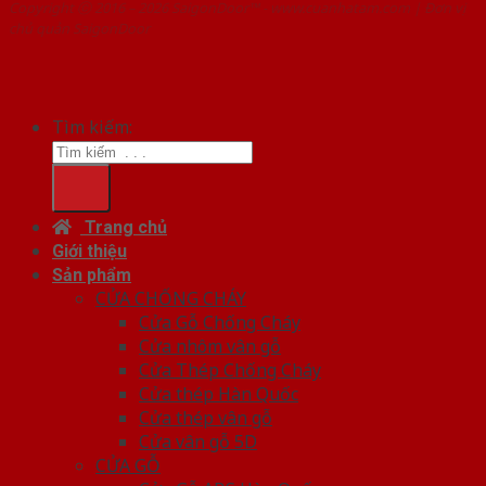
Copyright ⓒ 2016 – 2026 SaigonDoor™ - www.cuanhatam.com | Đơn vị
chủ quản SaigonDoor
Tìm kiếm:
Trang chủ
Giới thiệu
Sản phẩm
CỬA CHỐNG CHÁY
Cửa Gỗ Chống Cháy
Cửa nhôm vân gỗ
Cửa Thép Chống Cháy
Cửa thép Hàn Quốc
Cửa thép vân gỗ
Cửa vân gỗ 5D
CỬA GỖ