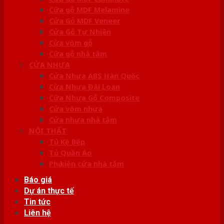
Cửa gỗ MDF Melamine
Cửa Gỗ MDF Veneer
Cửa Gỗ Tự Nhiên
Cửa vòm gỗ
Cửa gỗ nhà tắm
CỬA NHỰA
Cửa Nhựa ABS Hàn Quốc
Cửa Nhựa Đài Loan
Cửa Nhựa Gỗ Composite
Cửa vòm nhựa
Cửa nhựa nhà tắm
NỘI THẤT
Tủ Kệ Bếp
Tủ Quần Áo
Phụ kiện cửa nhà tắm
Báo giá
Dự án thực tế
Tin tức
Liên hệ