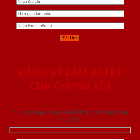
ĐĂNG KÝ LÀM ĐẠI LÝ
CỦA CHÚNG TÔI
Vui lòng nhập thông tin để đăng ký làm đại lý của
chúng tôi