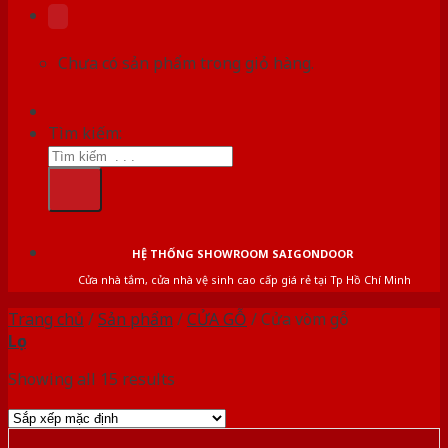
Chưa có sản phẩm trong giỏ hàng.
Tìm kiếm:
HỆ THỐNG SHOWROOM SAIGONDOOR
Cửa nhà tắm, cửa nhà vệ sinh cao cấp giá rẻ tại Tp Hồ Chí Minh
Trang chủ
/
Sản phẩm
/
CỬA GỖ
/
Cửa vòm gỗ
Lọc
Showing all 15 results