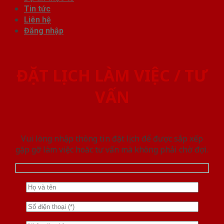
Tin tức
Liên hệ
Đăng nhập
ĐẶT LỊCH LÀM VIỆC / TƯ
VẤN
Vui lòng nhập thông tin đặt lịch để được sắp xếp
gặp gỡ làm việc hoăc tư vấn mà không phải chờ đợi.