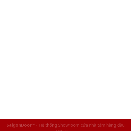
SaigonDoor™
- Hệ thống Showroom cửa nhà tắm hàng đầu