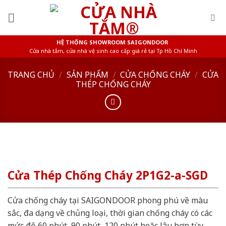
Skip
to
content
HỆ THỐNG SHOWROOM SAIGONDOOR
Cửa nhà tắm, cửa nhà vệ sinh cao cấp giá rẻ tại Tp Hồ Chí Minh
TRANG CHỦ
/
SẢN PHẨM
/
CỬA CHỐNG CHÁY
/
CỬA
THÉP CHỐNG CHÁY
Cửa Thép Chống Cháy 2P1G2-a-SGD
Cửa chống cháy tại SAIGONDOOR phong phú về màu
sắc, đa dạng về chủng loại, thời gian chống cháy có các
mức độ 60 phút, 90 phút, 120 phút hoặc lâu hơn tùy