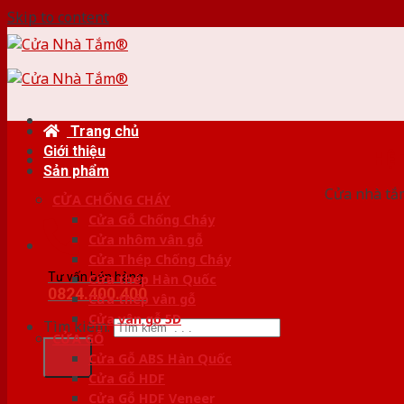
Skip to content
Trang chủ
Giới thiệu
HỆ
Sản phẩm
Cửa nhà tắm
CỬA CHỐNG CHÁY
Cửa Gỗ Chống Cháy
Cửa nhôm vân gỗ
Cửa Thép Chống Cháy
Tư vấn bán hàng
Cửa thép Hàn Quốc
0824.400.400
Cửa thép vân gỗ
Cửa vân gỗ 5D
Tìm kiếm:
CỬA GỖ
Cửa Gỗ ABS Hàn Quốc
Cửa Gỗ HDF
Cửa Gỗ HDF Veneer