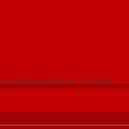
 THỐNG SHOWROOM SAIGONDOOR
, cửa nhà vệ sinh cao cấp giá rẻ tại Tp Hồ Chí Minh