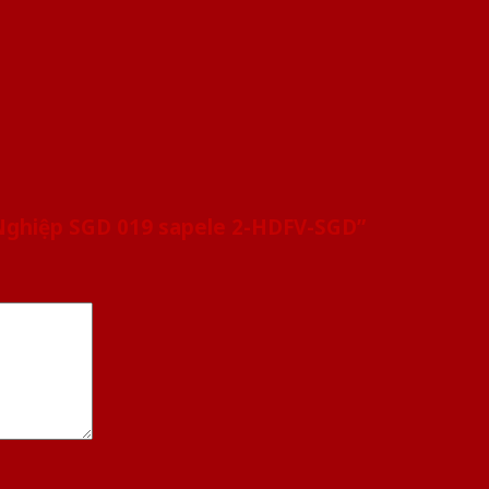
 Nghiệp SGD 019 sapele 2-HDFV-SGD”