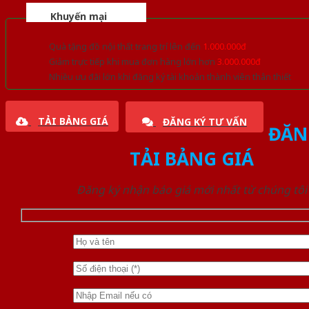
Khuyến mại
Quà tặng đồ nội thất trang trí lên đến
1.000.000đ
Giảm trực tiếp khi mua đơn hàng lớn hơn
3.000.000đ
Nhiều ưu đãi lớn khi đăng ký tài khoản thành viên thân thiết
TẢI BẢNG GIÁ
ĐĂNG KÝ TƯ VẤN
ĐĂN
TẢI BẢNG GIÁ
Đăng ký nhận báo giá mới nhất từ chúng tôi