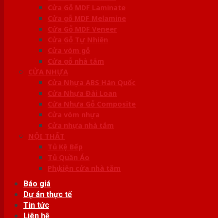
Cửa Gỗ MDF Laminate
Cửa gỗ MDF Melamine
Cửa Gỗ MDF Veneer
Cửa Gỗ Tự Nhiên
Cửa vòm gỗ
Cửa gỗ nhà tắm
CỬA NHỰA
Cửa Nhựa ABS Hàn Quốc
Cửa Nhựa Đài Loan
Cửa Nhựa Gỗ Composite
Cửa vòm nhựa
Cửa nhựa nhà tắm
NỘI THẤT
Tủ Kệ Bếp
Tủ Quần Áo
Phụ kiện cửa nhà tắm
Báo giá
Dự án thực tế
Tin tức
Liên hệ