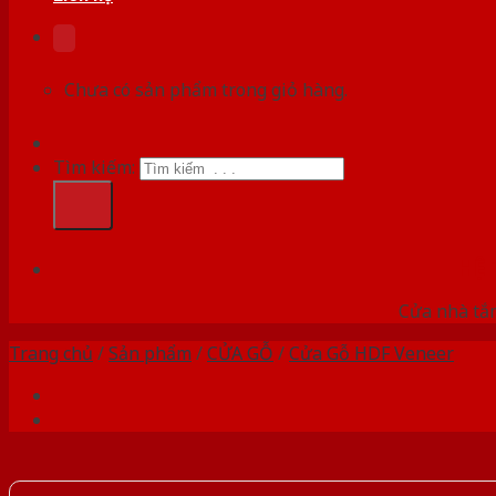
Chưa có sản phẩm trong giỏ hàng.
Tìm kiếm:
HỆ
Cửa nhà tắm
Trang chủ
/
Sản phẩm
/
CỬA GỖ
/
Cửa Gỗ HDF Veneer