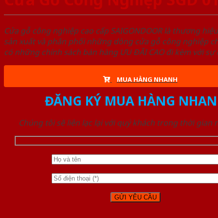
Cửa gỗ công nghiệp cao cấp SAIGONDOOR là thương hiệ
sản xuất và phân phối những dòng cửa gỗ công nghiệp ch
có những chính sách bán hàng ƯU ĐÃI CAO đi kèm với sự đ
MUA HÀNG NHANH
ĐĂNG KÝ MUA HÀNG NHAN
Chúng tôi sẽ liên lạc lại với quý khách trong thời gian