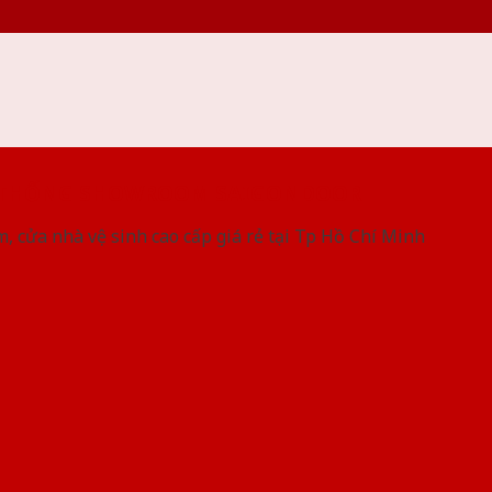
 THỐNG SHOWROOM SAIGONDOOR
, cửa nhà vệ sinh cao cấp giá rẻ tại Tp Hồ Chí Minh