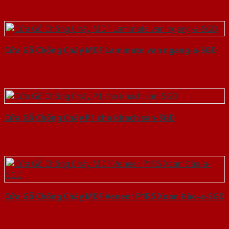
Cửa Gỗ Chống Cháy MDF Laminate van ngang-a-SGD
Cửa Gỗ Chống Cháy P1 cho khach san-SGD
Cửa Gỗ Chống Cháy MDF Veneer P1R5 Xoan Đào-a-SGD