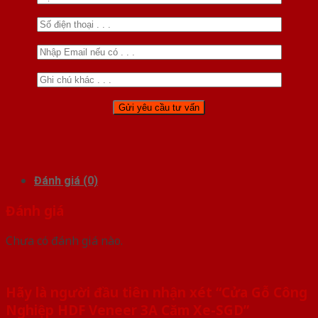
Đánh giá (0)
Đánh giá
Chưa có đánh giá nào.
Hãy là người đầu tiên nhận xét “Cửa Gỗ Công
Nghiệp HDF Veneer 3A Căm Xe-SGD”