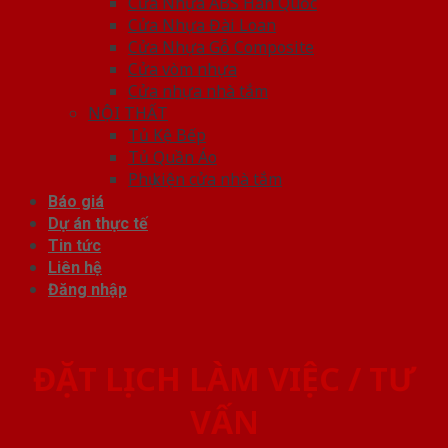
Cửa Nhựa ABS Hàn Quốc
Cửa Nhựa Đài Loan
Cửa Nhựa Gỗ Composite
Cửa vòm nhựa
Cửa nhựa nhà tắm
NỘI THẤT
Tủ Kệ Bếp
Tủ Quần Áo
Phụ kiện cửa nhà tắm
Báo giá
Dự án thực tế
Tin tức
Liên hệ
Đăng nhập
ĐẶT LỊCH LÀM VIỆC / TƯ
VẤN