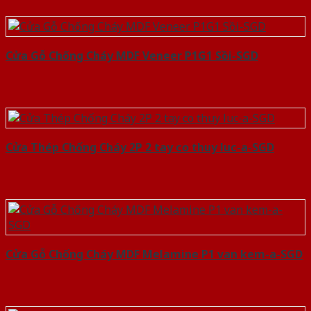
Cửa Gỗ Chống Cháy MDF Veneer P1G1 Sồi-SGD
Cửa Thép Chống Cháy 2P 2 tay co thuy luc-a-SGD
Cửa Gỗ Chống Cháy MDF Melamine P1 van kem-a-SGD