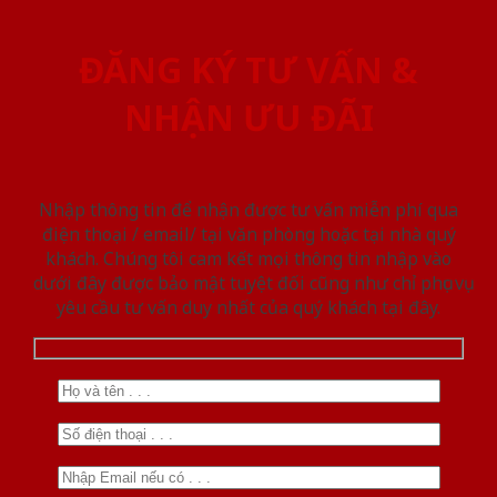
ĐĂNG KÝ TƯ VẤN &
NHẬN ƯU ĐÃI
Nhập thông tin để nhận được tư vấn miễn phí qua
điện thoại / email/ tại văn phòng hoặc tại nhà quý
khách. Chúng tôi cam kết mọi thông tin nhập vào
dưới đây được bảo mật tuyệt đối cũng như chỉ phục vụ
yêu cầu tư vấn duy nhất của quý khách tại đây.