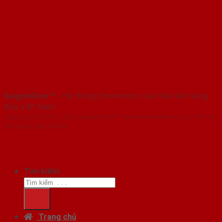
SaigonDoor™
- Hệ thống Showroom cửa nhà tắm hàng
đầu Việt Nam
Copyright ⓒ 2016 – 2026 SaigonDoor™ - www.cuanhatam.com | Đơn vị
chủ quản SaigonDoor
Tìm kiếm:
Trang chủ