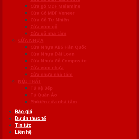
Cửa gỗ MDF Melamine
Cửa Gỗ MDF Veneer
Cửa Gỗ Tự Nhiên
Cửa vòm gỗ
Cửa gỗ nhà tắm
CỬA NHỰA
Cửa Nhựa ABS Hàn Quốc
Cửa Nhựa Đài Loan
Cửa Nhựa Gỗ Composite
Cửa vòm nhựa
Cửa nhựa nhà tắm
NỘI THẤT
Tủ Kệ Bếp
Tủ Quần Áo
Phụ kiện cửa nhà tắm
Báo giá
Dự án thực tế
Tin tức
Liên hệ