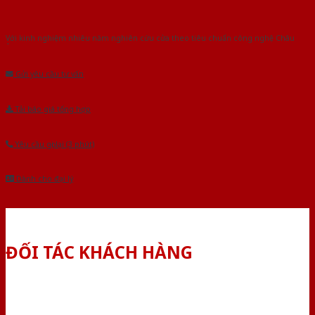
Với kinh nghiệm nhiêu năm nghiên cứu cửa theo tiêu chuẩn công nghệ Châu
Âu.Chúng tôi tự tin là nhà sản xuất & cung cấp hàng đầu tại Việt Nam!
Gửi yêu cầu tư vấn
Tải báo giá tổng hợp
Yêu cầu gọi lại (3 phút)
Dành cho đại lý
ĐỐI TÁC KHÁCH HÀNG