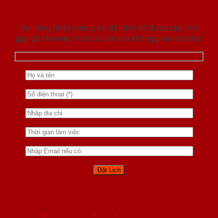
Vui lòng nhập thông tin đặt lịch để được sắp xếp
gặp gỡ làm việc hoăc tư vấn mà không phải chờ đợi.