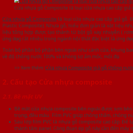
Cửa nhựa gỗ Composite là loại cửa nhựa cao cấp giả 
Cửa nhựa gỗ Composite
là loại cửa nhựa cao cấp giả gỗ. 
Plastic Composite). Nhựa gỗ, hiểu đơn giản là vật liệu n
liệu tổng hợp được tạo thành từ bột gỗ xay nhuyễn ( rơm
ứng dụng rất nhiều trong ngành nội thất đặc biệt là ứng d
Toàn bộ phần bộ phận bên ngoài như cánh cửa, khung bao
về độ chống nước 100% và không sợ ẩm mốc, mối đục.
>> Xem thêm:
Cửa nhựa Composite giả gỗ chống nướ
2. Cấu tạo Cửa nhựa composite
2.1. Bề mặt UV
Bề măt cửa nhựa composite bên ngoài được sơn bên n
trọng, đều màu. Film PVC giúp chống thấm, chống nướ
Sau lớp film PVC là nhựa gỗ composite cao cấp. Để 
thành tấm panel. Công đoạn ép gỗ này cần đến máy m