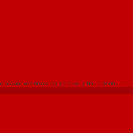
 THỐNG SHOWROOM SAIGONDOOR
, cửa nhà vệ sinh cao cấp giá rẻ tại Tp Hồ Chí Minh