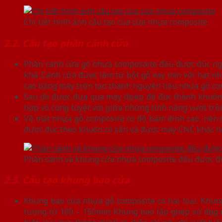
Chi tiết hình ảnh cấu tạo của cửa nhựa composite
2.2. Cấu tạo phần cánh cửa
Phần cánh cửa gô nhựa composaite đều được đúc ngu
khá. Cánh cửa được làm từ bột gỗ xay mịn với hạt nh
cao bằng máy trộn tạo thành nguyên liệu nhựa gỗ co
Sau đó được đưa qua máy đục ép để đúc thành khuôn đ
hợp vô cùng tuyệt vời giữa những tính năng vượt trội
Về mặt nhựa gỗ composite có độ bám dính cao, nên s
được đúc theo khuôn có sẵn và được máy CNC khắc họ
Phần cánh và khung cửa nhựa composite đều được đú
2.3. Cấu tạo khung bao cửa
Khung bao cửa nhựa gỗ composite có hai loại: Khun
tường từ 100 – 150mm; Khung bao lắp ghép sử dụng n