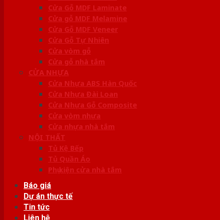
Cửa Gỗ MDF Laminate
Cửa gỗ MDF Melamine
Cửa Gỗ MDF Veneer
Cửa Gỗ Tự Nhiên
Cửa vòm gỗ
Cửa gỗ nhà tắm
CỬA NHỰA
Cửa Nhựa ABS Hàn Quốc
Cửa Nhựa Đài Loan
Cửa Nhựa Gỗ Composite
Cửa vòm nhựa
Cửa nhựa nhà tắm
NỘI THẤT
Tủ Kệ Bếp
Tủ Quần Áo
Phụ kiện cửa nhà tắm
Báo giá
Dự án thực tế
Tin tức
Liên hệ