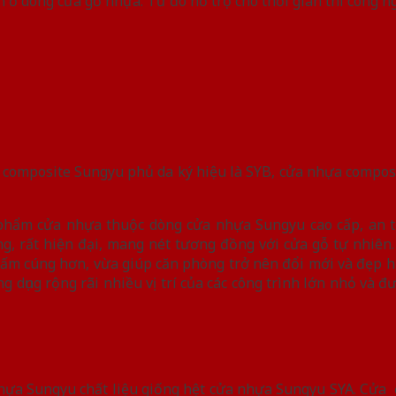
ện ở dòng cửa gỗ nhựa. Từ đó hỗ trợ cho thời gian thi công n
composite Sungyu phủ da ký hiệu là SYB, cửa nhựa composi
phẩm cửa nhựa thuộc dòng cửa nhựa Sungyu cao cấp, an to
g, rất hiện đại, mang nét tương đồng với cửa gỗ tự nhiên
 ấm cúng hơn, vừa giúp căn phòng trở nên đổi mới và đẹp h
dụng rộng rãi nhiều vị trí của các công trình lớn nhỏ và đ
 nhựa Sungyu chất liệu giống hệt cửa nhựa Sungyu SYA. Cửa