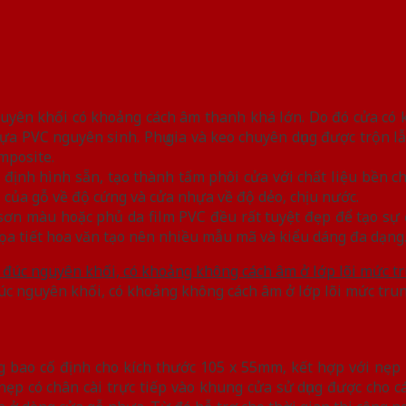
yên khối có khoảng cách âm thanh khá lớn. Do đó cửa có 
ựa PVC nguyên sinh. Phụ gia và keo chuyên dụng được trộn l
mposite.
ịnh hình sẵn, tạo thành tấm phôi cửa với chất liệu bền chắ
 của gỗ về độ cứng và cửa nhựa về độ dẻo, chịu nước.
ơn màu hoặc phủ da film PVC đều rất tuyệt đẹp để tạo sự 
a tiết hoa văn tạo nên nhiều mẫu mã và kiểu dáng đa dạng
c nguyên khối, có khoảng không cách âm ở lớp lõi mức tru
g bao cố định cho kích thước 105 x 55mm, kết hợp với nẹp
ẹp có chân cài trực tiếp vào khung cửa sử dụng được cho 