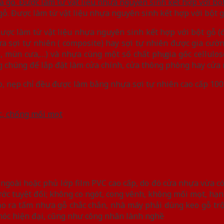
gỗ. Được làm từ vật liệu nhựa nguyên sinh kết hợp với bột 
Được làm từ vật liệu nhựa nguyên sinh kết hợp với bột gỗ (
hựa sợi tự nhiên ( composite) hay sợi tự nhiên được gia cư
, mùn cưa,…) và nhựa cùng một số chất phụ gia gốc cellul
ụng chúng để lắp đặt làm cửa chính, cửa thông phòng hay cửa
, nẹp chỉ đều được làm bằng nhựa sợi tự nhiên cao cấp 10
c, chống mối mọt
goài hoặc phủ lớp film PVC cao cấp, do đó cửa nhựa vừa có
c tuyệt đối; không co ngót, cong vênh, không mối mọt, hạn 
tạo ra tấm nhựa gỗ chắc chắn, nhà máy phải dùng keo gỗ tr
óc hiện đại, cũng như công nhân lành nghề