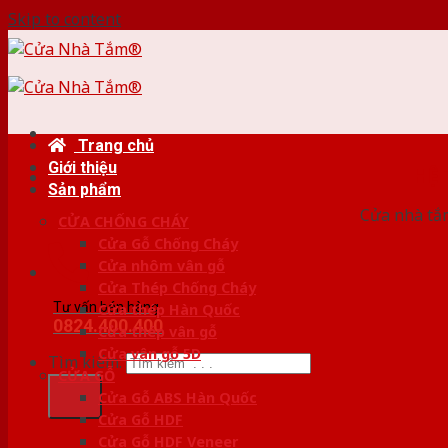
Skip to content
Trang chủ
Giới thiệu
HỆ
Sản phẩm
Cửa nhà tắm
CỬA CHỐNG CHÁY
Cửa Gỗ Chống Cháy
Cửa nhôm vân gỗ
Cửa Thép Chống Cháy
Tư vấn bán hàng
Cửa thép Hàn Quốc
0824.400.400
Cửa thép vân gỗ
Cửa vân gỗ 5D
Tìm kiếm:
CỬA GỖ
Cửa Gỗ ABS Hàn Quốc
Cửa Gỗ HDF
Cửa Gỗ HDF Veneer