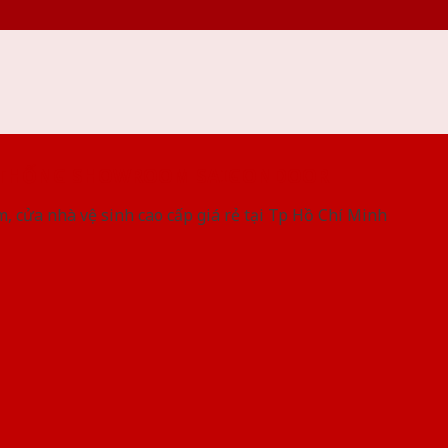
 THỐNG SHOWROOM SAIGONDOOR
, cửa nhà vệ sinh cao cấp giá rẻ tại Tp Hồ Chí Minh