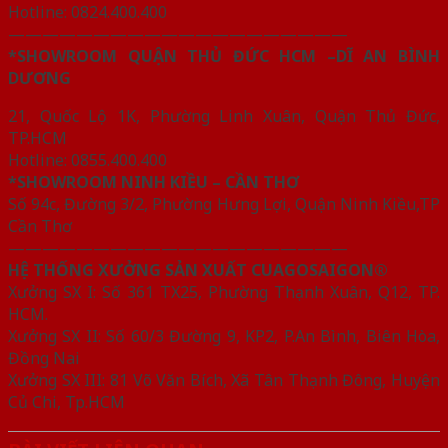
Hotline: 0824.400.400
————————————————————
*SHOWROOM QUẬN THỦ ĐỨC HCM –DĨ AN BÌNH
DƯƠNG
21, Quốc Lộ 1K, Phường Linh Xuân, Quận Thủ Đức,
TP.HCM
Hotline: 0855.400.400
*SHOWROOM NINH KIỀU – CẦN THƠ
Số 94c, Đường 3/2, Phường Hưng Lợi, Quận Ninh Kiều,TP
Cần Thơ
————————————————————
HỆ THỐNG XƯỞNG SẢN XUẤT CUAGOSAIGON®
Xưởng SX I: Số 361 TX25, Phường Thạnh Xuân, Q12, TP.
HCM.
Xưởng SX II: Số 60/3 Đường 9, KP2, P.An Bình, Biên Hòa,
Đồng Nai
Xưởng SX III: 81 Võ Văn Bích, Xã Tân Thạnh Đông, Huyện
Củ Chi, Tp.HCM