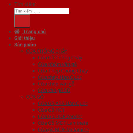
Tìm kiếm:
Trang chủ
Giới thiệu
Sản phẩm
CỬA CHỐNG CHÁY
Cửa Gỗ Chống Cháy
Cửa nhôm vân gỗ
Cửa Thép Chống Cháy
Cửa thép Hàn Quốc
Cửa thép vân gỗ
Cửa vân gỗ 5D
CỬA GỖ
Cửa Gỗ ABS Hàn Quốc
Cửa Gỗ HDF
Cửa Gỗ HDF Veneer
Cửa Gỗ MDF Laminate
Cửa gỗ MDF Melamine