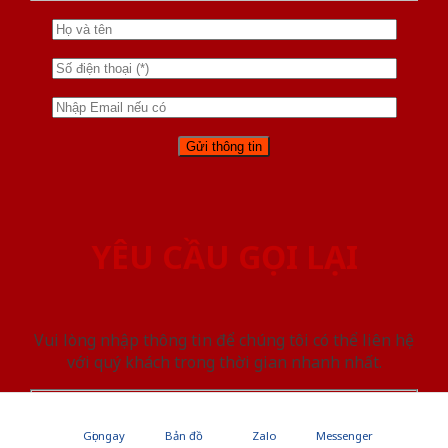
YÊU CẦU GỌI LẠI
Vui lòng nhập thông tin để chúng tôi có thể liên hệ
với quý khách trong thời gian nhanh nhất.
Gọi ngay
Bản đồ
Zalo
Messenger