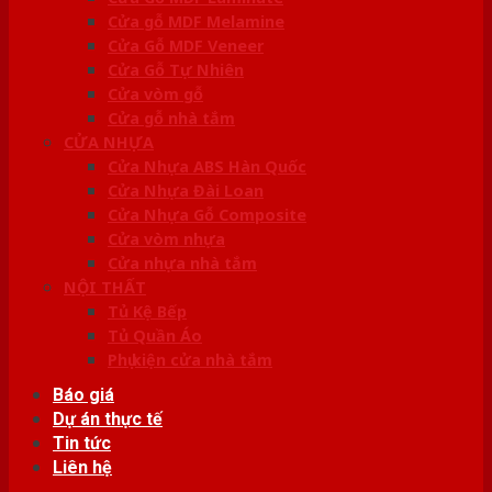
Cửa gỗ MDF Melamine
Cửa Gỗ MDF Veneer
Cửa Gỗ Tự Nhiên
Cửa vòm gỗ
Cửa gỗ nhà tắm
CỬA NHỰA
Cửa Nhựa ABS Hàn Quốc
Cửa Nhựa Đài Loan
Cửa Nhựa Gỗ Composite
Cửa vòm nhựa
Cửa nhựa nhà tắm
NỘI THẤT
Tủ Kệ Bếp
Tủ Quần Áo
Phụ kiện cửa nhà tắm
Báo giá
Dự án thực tế
Tin tức
Liên hệ