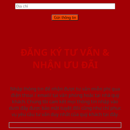
ĐĂNG KÝ TƯ VẤN &
NHẬN ƯU ĐÃI
Nhập thông tin để nhận được tư vấn miễn phí qua
điện thoại / email/ tại văn phòng hoặc tại nhà quý
khách. Chúng tôi cam kết mọi thông tin nhập vào
dưới đây được bảo mật tuyệt đối cũng như chỉ phục
vụ yêu cầu tư vấn duy nhất của quý khách tại đây.