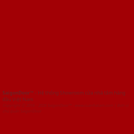
SaigonDoor™
- Hệ thống Showroom cửa nhà tắm hàng
đầu Việt Nam
Copyright ⓒ 2016 – 2026 SaigonDoor™ - www.cuanhatam.com | Đơn vị
chủ quản SaigonDoor