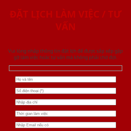
ĐẶT LỊCH LÀM VIỆC / TƯ
VẤN
Vui lòng nhập thông tin đặt lịch để được sắp xếp gặp
gỡ làm việc hoăc tư vấn mà không phải chờ đợi.