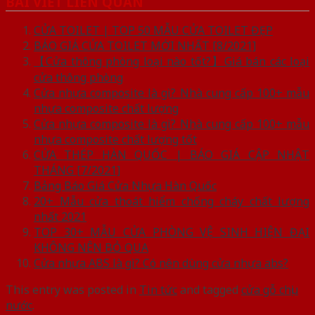
BÀI VIẾT LIÊN QUAN
CỬA TOILET | TOP 50 MẪU CỬA TOILET ĐẸP
BÁO GIÁ CỬA TOILET MỚI NHẤT [8/2021]
【Cửa thông phòng loại nào tốt?】Giá bán các loại
cửa thông phòng
Cửa nhựa composite là gì? Nhà cung cấp 100+ mẫu
nhựa composite chất lượng
Cửa nhựa composite là gì? Nhà cung cấp 100+ mẫu
nhựa composite chất lượng tốt
CỬA THÉP HÀN QUỐC | BÁO GIÁ CẬP NHẬT
THÁNG [7/2021]
Bảng Báo Giá Cửa Nhựa Hàn Quốc
20+ Mẫu cửa thoát hiểm chống cháy chất lượng
nhất 2021
TOP 30+ MẪU CỬA PHÒNG VỆ SINH HIỆN ĐẠI
KHÔNG NÊN BỎ QUA
Cửa nhựa ABS là gì? Có nên dùng cửa nhựa abs?
This entry was posted in
Tin tức
and tagged
cửa gỗ chịu
nước
.