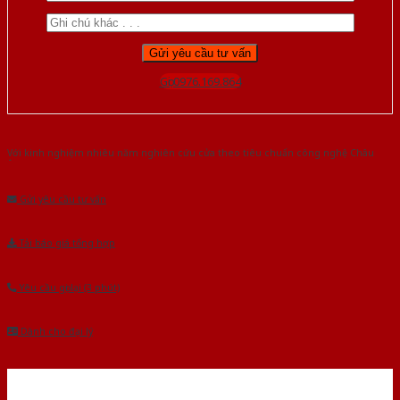
Gọi 0976.169.864
Với kinh nghiệm nhiêu năm nghiên cứu cửa theo tiêu chuẩn công nghệ Châu
Âu.Chúng tôi tự tin là nhà sản xuất & cung cấp hàng đầu tại Việt Nam!
Gửi yêu cầu tư vấn
Tải báo giá tổng hợp
Yêu cầu gọi lại (3 phút)
Dành cho đại lý