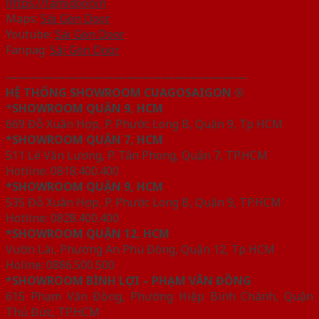
https://famidoor.vn
Maps:
Sài Gòn Door
Youtube:
Sài Gòn Door
Fanpag:
Sài Gòn Door
————————————————————
HỆ THỐNG SHOWROOM CUAGOSAIGON ®
*
SHOWROOM QUẬN 9, HCM
669 Đỗ Xuân Hợp, P. Phước Long B, Quận 9, Tp HCM
*SHOWROOM QUẬN 7, HCM
511 Lê Văn Lương, P. Tân Phong, Quận 7, TP.HCM
Hotline: 0818.400.400
*SHOWROOM QUẬN 9, HCM
535 Đỗ Xuân Hợp, P. Phước Long B, Quận 9, TP.HCM
Hotline: 0828.400.400
*SHOWROOM QUẬN 12, HCM
Vườn Lài, Phường An Phú Đông, Quận 12, Tp HCM
Holine: 0886.500.500
*SHOWROOM BÌNH LỢI – PHẠM VĂN ĐỒNG
615 Phạm Văn Đồng, Phường Hiệp Bình Chánh, Quận
Thủ Đức, TP.HCM