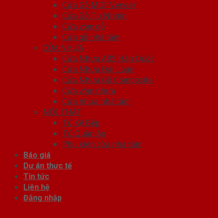
Cửa Gỗ MDF Veneer
Cửa Gỗ Tự Nhiên
Cửa vòm gỗ
Cửa gỗ nhà tắm
CỬA NHỰA
Cửa Nhựa ABS Hàn Quốc
Cửa Nhựa Đài Loan
Cửa Nhựa Gỗ Composite
Cửa vòm nhựa
Cửa nhựa nhà tắm
NỘI THẤT
Tủ Kệ Bếp
Tủ Quần Áo
Phụ kiện cửa nhà tắm
Báo giá
Dự án thực tế
Tin tức
Liên hệ
Đăng nhập